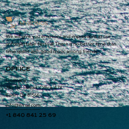
We will give you emotions and impressions at our
unforgettable festival! There is no better time than
time spent with good music among friends.
OFFICE
Germany —
785 15h Street, Office 478
Berlin, De 81566
info@email.com
+1 840 841 25 69