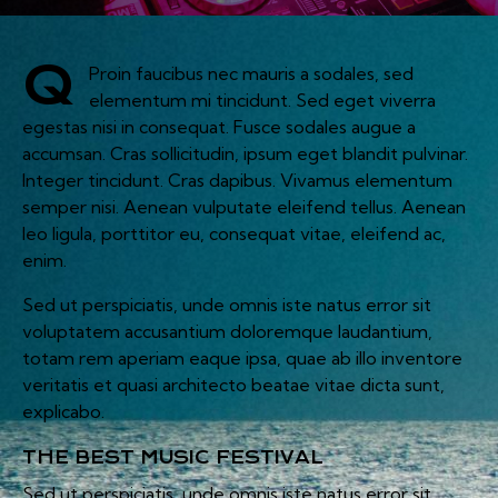
Q
Proin faucibus nec mauris a sodales, sed
elementum mi tincidunt. Sed eget viverra
egestas nisi in consequat. Fusce sodales augue a
accumsan. Cras sollicitudin, ipsum eget blandit pulvinar.
Integer tincidunt. Cras dapibus. Vivamus elementum
semper nisi. Aenean vulputate eleifend tellus. Aenean
leo ligula, porttitor eu, consequat vitae, eleifend ac,
enim.
Sed ut perspiciatis, unde omnis iste natus error sit
voluptatem accusantium doloremque laudantium,
totam rem aperiam eaque ipsa, quae ab illo inventore
veritatis et quasi architecto beatae vitae dicta sunt,
explicabo.
THE BEST MUSIC FESTIVAL
Sed ut perspiciatis, unde omnis iste natus error sit