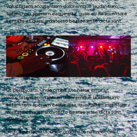
voluptatem accusantium doloremque laudantium,
totam rem aperiam eaque ipsa, quae ab illo inventore
veritatis et quasi architecto beatae vitae dicta sunt.
Ut perspiciatis, unde omnis iste natus error sit
voluptatem accusantium doloremque laudantium,
totam rem aperiam eaque ipsa, quae ab illo inventore
veritatis et quasi architecto beatae vitae dicta sunt,
explicabo.
Sed ut perspiciatis, unde omnis iste natus error sit