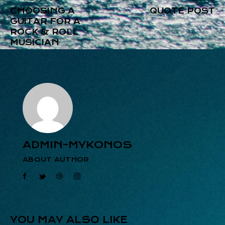
CHOOSING A
QUOTE POST
GUITAR FOR A
ROCK & ROLL
MUSICIAN
ADMIN-MYKONOS
ABOUT AUTHOR
YOU MAY ALSO LIKE