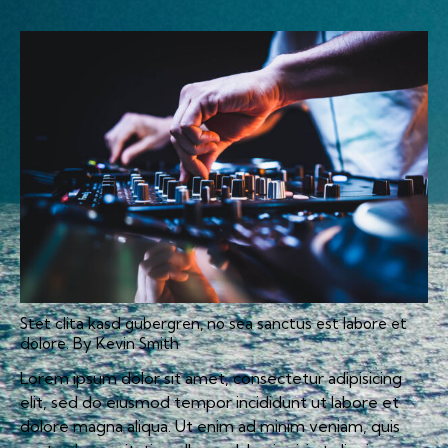
Stet clita kasd gubergren, no sea sanctus est labore et
dolore. By
Kevin Smith
Lorem ipsum dolor sit amet, consectetur adipisicing
elit, sed do eiusmod tempor incididunt ut labore et
dolore magna aliqua. Ut enim ad minim veniam, quis