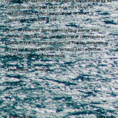
nostrud exercitation ullamco laboris nisi ut aliquip ex ea
commodo consequat. Duis aute irure dolor in
reprehenderit. Lorem ipsum dolor sit amet,
consectetur adipiscing elit.
Etiam vitae leo et diam pellentesque porta. Sed
eleifend ultricies risus, vel rutrum erat commodo ut.
Praesent finibus congue euismod. Nullam scelerisque
massa vel augue placerat, a tempor sem egestas.
Curabitur placerat finibus lacus.
Musicians
Strings
1
PREVIOUS
NEXT