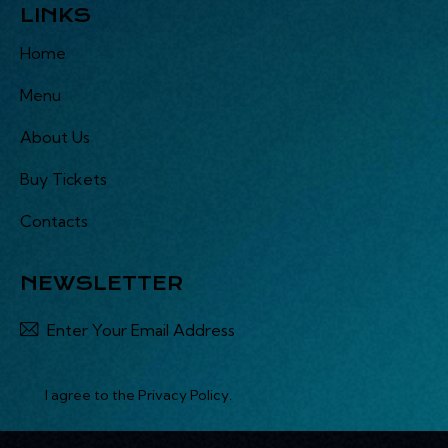
LINKS
Home
Menu
About Us
Buy Tickets
Contacts
NEWSLETTER
Subsc
I agree to the
Privacy Policy
.