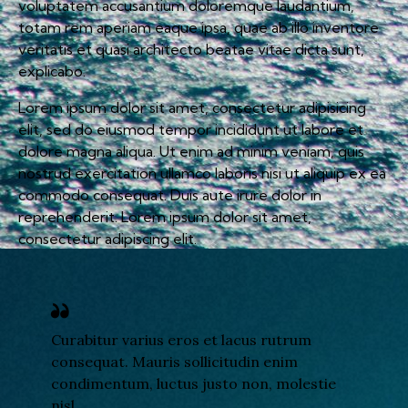
voluptatem accusantium doloremque laudantium,
totam rem aperiam eaque ipsa, quae ab illo inventore
veritatis et quasi architecto beatae vitae dicta sunt,
explicabo.
Lorem ipsum dolor sit amet, consectetur adipisicing
elit, sed do eiusmod tempor incididunt ut labore et
dolore magna aliqua. Ut enim ad minim veniam, quis
nostrud exercitation ullamco laboris nisi ut aliquip ex ea
commodo consequat. Duis aute irure dolor in
reprehenderit. Lorem ipsum dolor sit amet,
consectetur adipiscing elit.
Curabitur varius eros et lacus rutrum
consequat. Mauris sollicitudin enim
condimentum, luctus justo non, molestie
nisl.