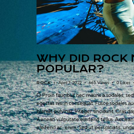
WHY DID ROCK 
POPULAR?
April 7, 2022
665
Views
0
Likes
ROCK
Q Proin faucibus nec mauris a sodales, se
egestas nisi in consequat. Fusce sodales a
blandit pulvinar. Integer tincidunt. Cras
Aenean vulputate eleifend tellus. Aenean l
eleifend ac, enim. Sed ut perspiciatis, und