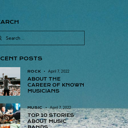
EARCH
ECENT POSTS
April 7, 2022
ROCK
ABOUT THE
CAREER OF KNOWN
MUSICIANS
April 7, 2022
MUSIC
TOP 10 STORIES
ABOUT MUSIC
BANDS