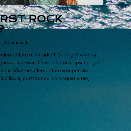
IRST ROCK
?
0
Comments
d elementum mi tincidunt. Sed eget viverra
ugue a accumsan. Cras sollicitudin, ipsum eget
 dapibus. Vivamus elementum semper nisi.
eo ligula, porttitor eu, consequat vitae,
e…