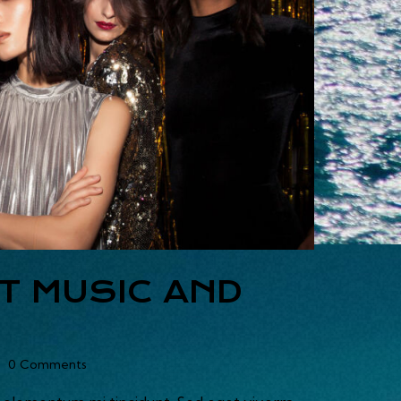
T MUSIC AND
0
Comments