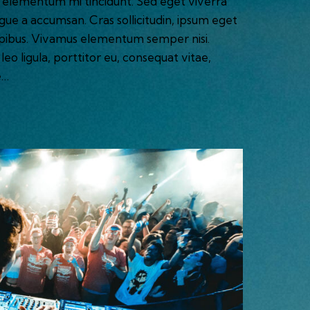
d elementum mi tincidunt. Sed eget viverra
ugue a accumsan. Cras sollicitudin, ipsum eget
 dapibus. Vivamus elementum semper nisi.
eo ligula, porttitor eu, consequat vitae,
e…