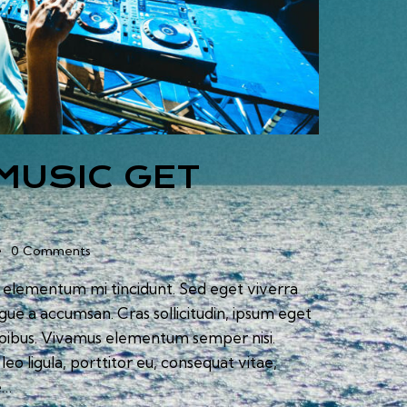
MUSIC GET
0
Comments
d elementum mi tincidunt. Sed eget viverra
ugue a accumsan. Cras sollicitudin, ipsum eget
 dapibus. Vivamus elementum semper nisi.
eo ligula, porttitor eu, consequat vitae,
e…