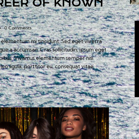
REER OF KNOWN
0
Comments
d elementum mi tincidunt. Sed eget viverra
ugue a accumsan. Cras sollicitudin, ipsum eget
 dapibus. Vivamus elementum semper nisi.
eo ligula, porttitor eu, consequat vitae,
e…