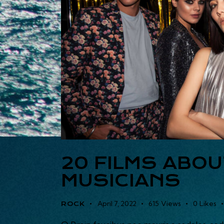
20 FILMS ABOU
MUSICIANS
April 7, 2022
615
Views
0
Likes
ROCK