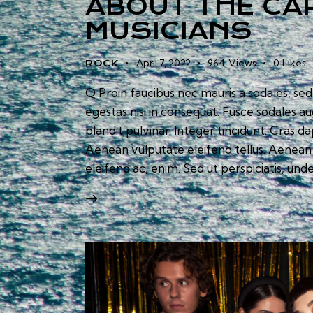
ABOUT THE CA
MUSICIANS
April 7, 2022
964
Views
0
Likes
ROCK
Q Proin faucibus nec mauris a sodales, se
egestas nisi in consequat. Fusce sodales a
blandit pulvinar. Integer tincidunt. Cras
Aenean vulputate eleifend tellus. Aenean l
eleifend ac, enim. Sed ut perspiciatis, und