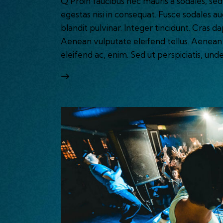
Q Proin faucibus nec mauris a sodales, se
egestas nisi in consequat. Fusce sodales a
blandit pulvinar. Integer tincidunt. Cras
Aenean vulputate eleifend tellus. Aenean l
eleifend ac, enim. Sed ut perspiciatis, und