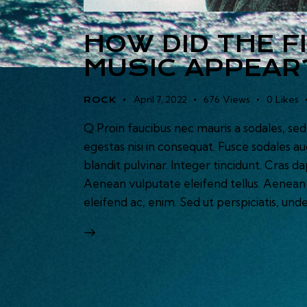
HOW DID THE F
MUSIC APPEAR
April 7, 2022
676
Views
0
Likes
ROCK
Q Proin faucibus nec mauris a sodales, se
egestas nisi in consequat. Fusce sodales a
blandit pulvinar. Integer tincidunt. Cras
Aenean vulputate eleifend tellus. Aenean l
eleifend ac, enim. Sed ut perspiciatis, und