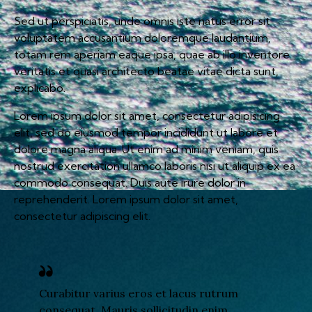
Sed ut perspiciatis, unde omnis iste natus error sit
voluptatem accusantium doloremque laudantium,
totam rem aperiam eaque ipsa, quae ab illo inventore
veritatis et quasi architecto beatae vitae dicta sunt,
explicabo.
Lorem ipsum dolor sit amet, consectetur adipisicing
elit, sed do eiusmod tempor incididunt ut labore et
dolore magna aliqua. Ut enim ad minim veniam, quis
nostrud exercitation ullamco laboris nisi ut aliquip ex ea
commodo consequat. Duis aute irure dolor in
reprehenderit. Lorem ipsum dolor sit amet,
consectetur adipiscing elit.
Curabitur varius eros et lacus rutrum
consequat. Mauris sollicitudin enim