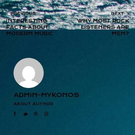
PREVIOUS
NEXT
INTERESTING
WHY MOST ROCK
FACTS ABOUT
LISTENERS ARE
MODERN MUSIC
MEN?
ADMIN-MYKONOS
ABOUT AUTHOR