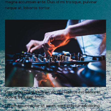
magna accumsan ante. Duis id mi tristique, pulvinar
neque at, lobortis tortor.
Stet clita kasd gubergren, no sea sanctus est labore et
dolore. By
Kevin Smith
Lorem ipsum dolor sit amet, consectetur adipisicing