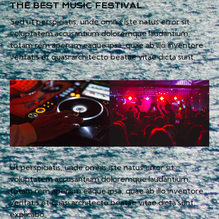
THE BEST MUSIC FESTIVAL
Sed ut perspiciatis, unde omnis iste natus error sit
voluptatem accusantium doloremque laudantium,
totam rem aperiam eaque ipsa, quae ab illo inventore
veritatis et quasi architecto beatae vitae dicta sunt.
Ut perspiciatis, unde omnis iste natus error sit
voluptatem accusantium doloremque laudantium,
totam rem aperiam eaque ipsa, quae ab illo inventore
veritatis et quasi architecto beatae vitae dicta sunt,
explicabo.