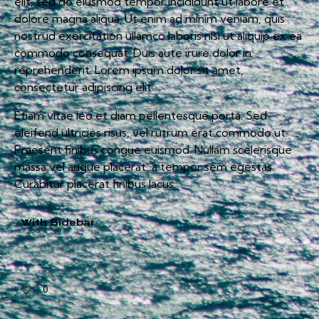
elit, sed do eiusmod tempor incididunt ut labore et
dolore magna aliqua. Ut enim ad minim veniam, quis
nostrud exercitation ullamco laboris nisi ut aliquip ex ea
commodo consequat. Duis aute irure dolor in
reprehenderit. Lorem ipsum dolor sit amet,
consectetur adipiscing elit.
Etiam vitae leo et diam pellentesque porta. Sed
eleifend ultricies risus, vel rutrum erat commodo ut.
Praesent finibus congue euismod. Nullam scelerisque
massa vel augue placerat, a tempor sem egestas.
Curabitur placerat finibus lacus.
With Sidebar
0