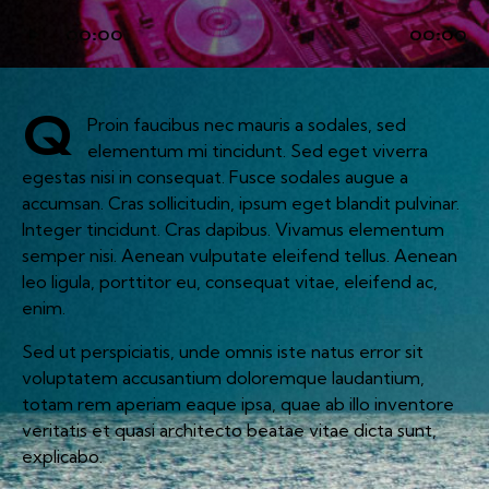
Audio
00:00
00:00
Player
Q
Proin faucibus nec mauris a sodales, sed
elementum mi tincidunt. Sed eget viverra
egestas nisi in consequat. Fusce sodales augue a
accumsan. Cras sollicitudin, ipsum eget blandit pulvinar.
Integer tincidunt. Cras dapibus. Vivamus elementum
semper nisi. Aenean vulputate eleifend tellus. Aenean
leo ligula, porttitor eu, consequat vitae, eleifend ac,
enim.
Sed ut perspiciatis, unde omnis iste natus error sit
voluptatem accusantium doloremque laudantium,
totam rem aperiam eaque ipsa, quae ab illo inventore
veritatis et quasi architecto beatae vitae dicta sunt,
explicabo.